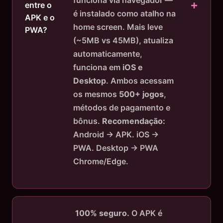
entre o
é instalado como atalho na
APK e o
home screen. Mais leve
PWA?
(~5MB vs 45MB), atualiza
automaticamente,
funciona em
iOS e
Desktop
. Ambos acessam
os mesmos
500+ jogos
,
métodos de pagamento e
bônus.
Recomendação:
Android → APK. iOS →
PWA. Desktop → PWA
Chrome/Edge.
100% seguro.
O APK é