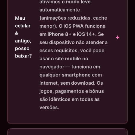
ativamos o
modo leve
automaticamente
(animações reduzidas, cache
Meu
celular
menor). O iOS PWA funciona
é
em
iPhone 8+
e
iOS 14+
. Se
antigo,
seu dispositivo não atender a
posso
esses requisitos, você pode
baixar?
usar o
site mobile
no
navegador — funciona em
qualquer smartphone
com
internet, sem download. Os
jogos, pagamentos e bônus
são idênticos em todas as
versões.