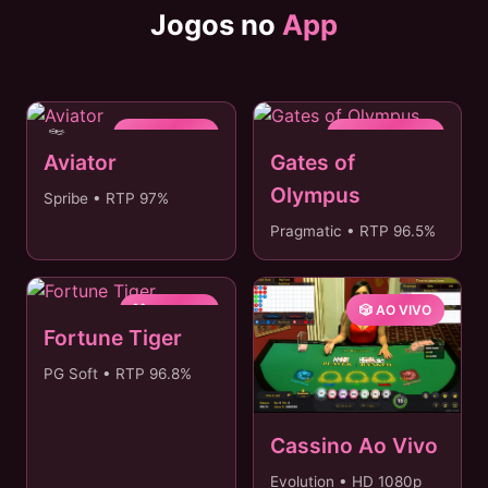
Jogos no
App
✈️ #1 BRASIL
⚡ PRAGMATIC
Aviator
Gates of
Olympus
Spribe • RTP 97%
Pragmatic • RTP 96.5%
🐯 PG SOFT
🎲 AO VIVO
Fortune Tiger
PG Soft • RTP 96.8%
Cassino Ao Vivo
Evolution • HD 1080p