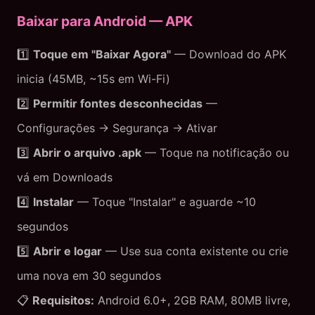
Baixar para Android — APK
1️⃣
Toque em "Baixar Agora"
— Download do APK
inicia (45MB, ~15s em Wi-Fi)
2️⃣
Permitir fontes desconhecidas
—
Configurações → Segurança → Ativar
3️⃣
Abrir o arquivo .apk
— Toque na notificação ou
vá em Downloads
4️⃣
Instalar
— Toque "Instalar" e aguarde ~10
segundos
5️⃣
Abrir e logar
— Use sua conta existente ou crie
uma nova em 30 segundos
📋
Requisitos:
Android 6.0+, 2GB RAM, 80MB livre,