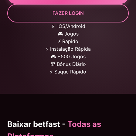
FAZER LOGIN
📱 iOS/Android
🎮 Jogos
⚡ Rápido
⚡ Instalação Rápida
🎮 +500 Jogos
🎁 Bônus Diário
⚡ Saque Rápido
Baixar betfast -
Todas as