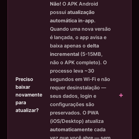
Não!
O APK Android
possui
atualização
automática in-app
.
Quando uma nova versão
é lançada, o app avisa e
baixa apenas o
delta
incremental
(5-15MB,
não o APK completo). O
processo leva ~30
segundos em Wi-Fi e não
Preciso
baixar
requer desinstalação —
novamente
seus dados, login e
para
configurações são
atualizar?
preservados. O PWA
(iOS/Desktop) atualiza
automaticamente
cada
vez que você abre — sem