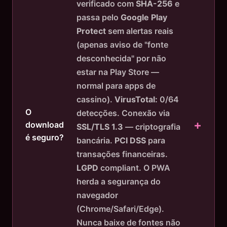
verificado com
SHA-256
e
passa pelo
Google Play
Protect
sem alertas reais
(apenas aviso de "fonte
desconhecida" por não
estar na Play Store —
normal para apps de
cassino).
VirusTotal:
0/64
O
detecções. Conexão via
download
SSL/TLS 1.3
— criptografia
é seguro?
bancária.
PCI DSS
para
transações financeiras.
LGPD
compliant. O PWA
herda a segurança do
navegador
(Chrome/Safari/Edge).
Nunca baixe de fontes não