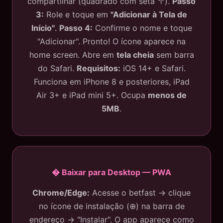
compartilhar (quadrado com seta ↑).
Passo
3:
Role e toque em
"Adicionar à Tela de
Início"
.
Passo 4:
Confirme o nome e toque
"Adicionar". Pronto! O ícone aparece na
home screen. Abre em
tela cheia
sem barra
do Safari.
Requisitos:
iOS 14+ e Safari.
Funciona em iPhone 8 e posteriores, iPad
Air 3+ e iPad mini 5+. Ocupa
menos de
5MB
.
�️ Baixar para Desktop — PWA
Chrome/Edge:
Acesse o betfast → clique
no ícone de instalação (⊕) na barra de
endereço → "Instalar". O app aparece como