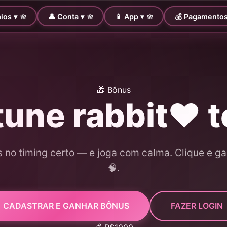
ios ▾
👤 Conta ▾
📱 App ▾
💰 Pagamentos
🎁 Bônus
tune rabbit❤️ 
s no timing certo — e joga com calma. Clique e g
🧠.
CADASTRAR E GANHAR BÔNUS
FAZER LOGIN