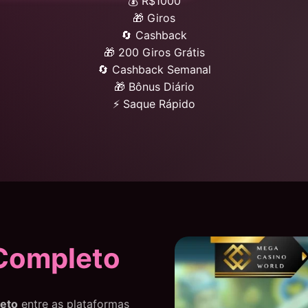
💰 R$1000
🎁 Giros
🔄 Cashback
🎁 200 Giros Grátis
🔄 Cashback Semanal
🎁 Bônus Diário
⚡ Saque Rápido
Completo
eto
entre as plataformas