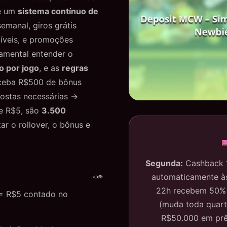
 é um
sistema contínuo de
emanal, giros grátis
íveis, e promoções
damental entender o
o por jogo
, e as
regras
eceba R$500 de bônus
ostas necessárias →
de R$5, são
3.500
ar o rollover, o bônus e

Segunda:
Cashback 1
automaticamente à
22h recebem 50% 
= R$5 contado no
(muda toda quart
R$50.000 em pr