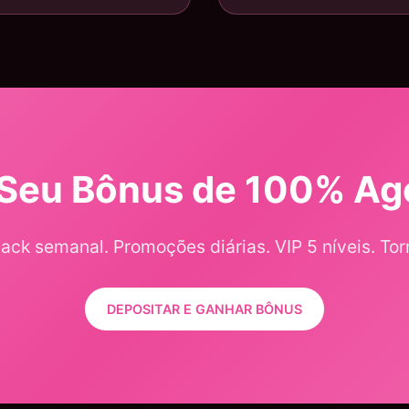
 Seu Bônus de 100% Ag
ck semanal. Promoções diárias. VIP 5 níveis. To
DEPOSITAR E GANHAR BÔNUS