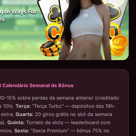
 Calendário Semanal de Bônus
0-15% sobre perdas da semana anterior (creditado
s 10h).
Terça:
"Terça Turbo" — depósitos das 18h-
extra.
Quarta:
20 giros grátis no slot da semana
a).
Quinta:
Torneio de slots — leaderboard com
êmios.
Sexta:
"Sexta Premium" — bônus 75% no