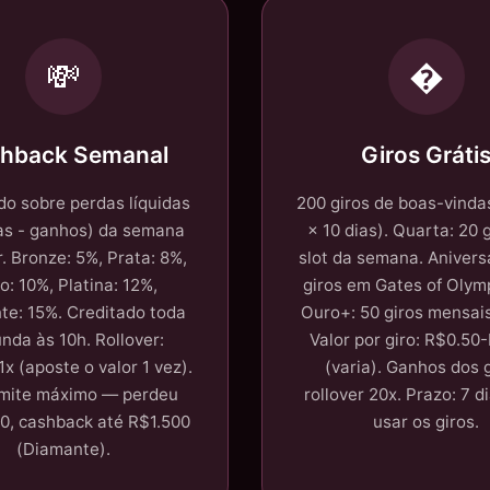
💸
�
hback Semanal
Giros Gráti
do sobre perdas líquidas
200 giros de boas-vinda
as - ganhos) da semana
× 10 dias). Quarta: 20 
r. Bronze: 5%, Prata: 8%,
slot da semana. Aniversá
o: 10%, Platina: 12%,
giros em Gates of Olym
te: 15%. Creditado toda
Ouro+: 50 giros mensais
nda às 10h. Rollover:
Valor por giro: R$0.50
x (aposte o valor 1 vez).
(varia). Ganhos dos g
imite máximo — perdeu
rollover 20x. Prazo: 7 d
0, cashback até R$1.500
usar os giros.
(Diamante).