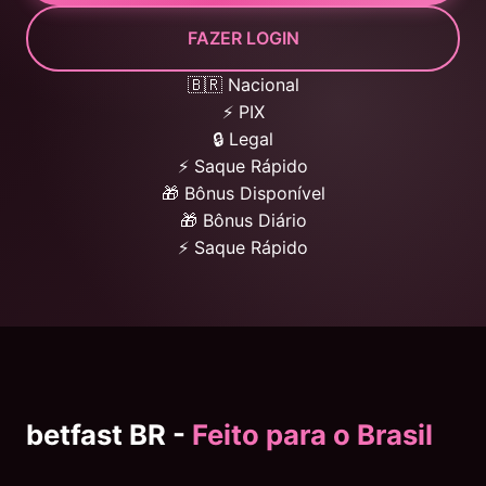
FAZER LOGIN
🇧🇷 Nacional
⚡ PIX
🔒 Legal
⚡ Saque Rápido
🎁 Bônus Disponível
🎁 Bônus Diário
⚡ Saque Rápido
betfast BR -
Feito para o Brasil