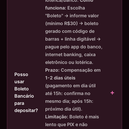
funciona:
Escolha
"Boleto" → informe valor
(mínimo R$30) → boleto
gerado com código de
barras + linha digitável →
pague pelo app do banco,
internet banking, caixa
eletrônico ou lotérica.
Prazo:
Compensação em
Posso
1-2 dias úteis
usar
(pagamento em dia útil
Boleto
até 15h: confirma no
Bancário
mesmo dia; após 15h:
para
próximo dia útil).
depositar?
Limitação:
Boleto é mais
lento que PIX e não