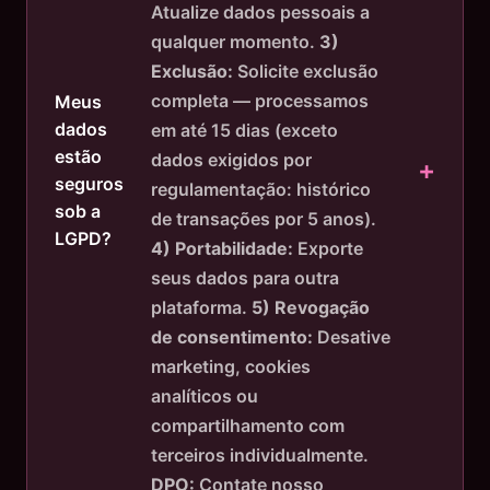
Atualize dados pessoais a
qualquer momento.
3)
Exclusão:
Solicite exclusão
completa — processamos
Meus
dados
em até 15 dias (exceto
estão
dados exigidos por
seguros
regulamentação: histórico
sob a
de transações por 5 anos).
LGPD?
4) Portabilidade:
Exporte
seus dados para outra
plataforma.
5) Revogação
de consentimento:
Desative
marketing, cookies
analíticos ou
compartilhamento com
terceiros individualmente.
DPO:
Contate nosso