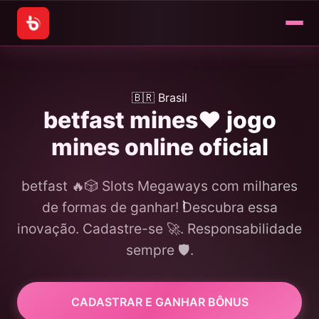
🇧🇷 Brasil
betfast mines❤️ jogo
mines online oficial
betfast 🔥🎲 Slots Megaways com milhares
de formas de ganhar! Descubra essa
inovação. Cadastre-se 🚀. Responsabilidade
sempre 🛡️.
CADASTRAR E GANHAR BÔNUS