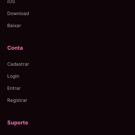
iOS
Download
Baixar
Conta
Cadastrar
Login
Entrar
Registrar
Suporte