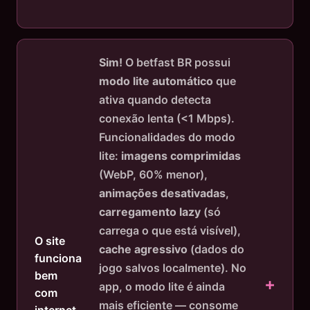
Sim!
O betfast BR possui
modo lite automático
que
ativa quando detecta
conexão lenta (<1 Mbps).
Funcionalidades do modo
lite:
imagens comprimidas
(WebP, 60% menor),
animações desativadas
,
carregamento lazy
(só
carrega o que está visível),
O site
cache agressivo
(dados do
funciona
jogo salvos localmente). No
bem
app, o modo lite é ainda
com
mais eficiente — consome
internet