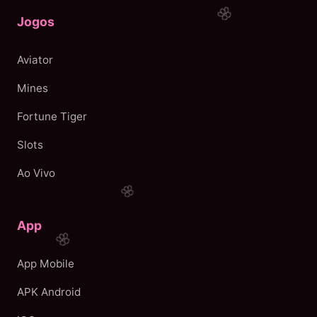
Jogos
Aviator
Mines
Fortune Tiger
Slots
Ao Vivo
App
App Mobile
APK Android