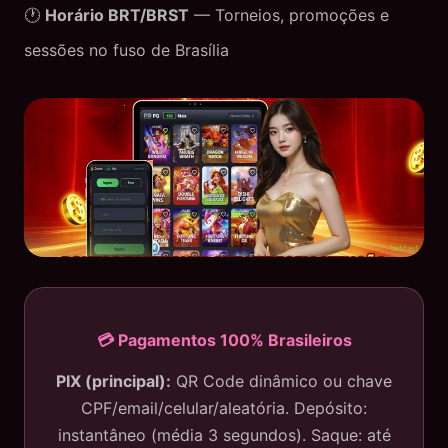
🕐
Horário BRT/BRST
— Torneios, promoções e
sessões no fuso de Brasília
💳 Pagamentos 100% Brasileiros
PIX (principal):
QR Code dinâmico ou chave
CPF/email/celular/aleatória. Depósito:
instantâneo (média 3 segundos). Saque: até