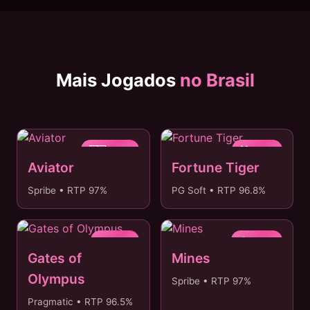
Mais Jogados
no Brasil
🇧🇷 #1 BR
🐯 #2 BR
Aviator
Fortune Tiger
Spribe • RTP 97%
PG Soft • RTP 96.8%
⚡ #3 BR
💎 #4 BR
Gates of
Mines
Olympus
Spribe • RTP 97%
Pragmatic • RTP 96.5%