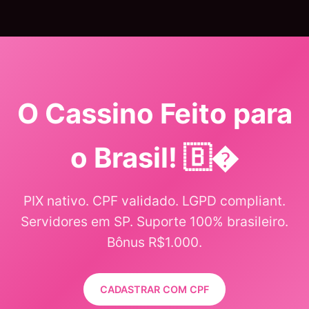
O Cassino Feito para
o Brasil! 🇧�
PIX nativo. CPF validado. LGPD compliant.
Servidores em SP. Suporte 100% brasileiro.
Bônus R$1.000.
CADASTRAR COM CPF