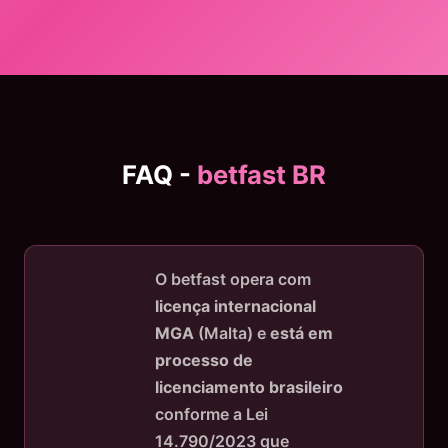
FAQ -
betfast BR
O betfast opera com
licença internacional
MGA
(Malta) e
está em
processo de
licenciamento brasileiro
conforme a Lei
14.790/2023 que