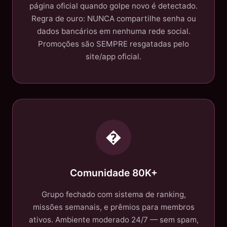
página oficial quando golpe novo é detectado.
Regra de ouro: NUNCA compartilhe senha ou
dados bancários em nenhuma rede social.
Promoções são SEMPRE resgatadas pelo
site/app oficial.
�
Comunidade 80K+
Grupo fechado com sistema de ranking,
missões semanais, e prêmios para membros
ativos. Ambiente moderado 24/7 — sem spam,