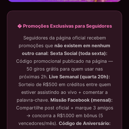
� Promoções Exclusivas para Seguidores
Seguidores da página oficial recebem
promoções que
não existem em nenhum
outro canal:
Sexta Social (toda sexta):
Código promocional publicado na página —
50 giros grátis para quem usar nas
próximas 2h.
Live Semanal (quarta 20h):
Sorteio de R$500 em créditos entre quem
estiver assistindo ao vivo + comentar a
palavra-chave.
Missão Facebook (mensal):
Compartilhe post oficial + marque 3 amigos
→ concorra a R$1.000 em bônus (5
vencedores/mês).
Código de Aniversário: