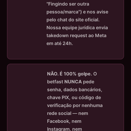
"Fingindo ser outra
pessoa/marca") e nos avise
pelo chat do site oficial.
Nossa equipe jurídica envia
takedown request ao Meta
em até 24h.
NÃO. É 100% golpe.
O
betfast
NUNCA
pede
senha, dados bancários,
chave PIX, ou código de
verificação por nenhuma
rede social — nem
Facebook, nem
Instagram, nem