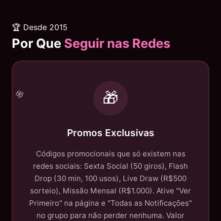
🏆 Desde 2015
Por Que
Seguir nas Redes
🎁
Promos Exclusivas
Códigos promocionais que só existem nas
redes sociais: Sexta Social (50 giros), Flash
Drop (30 min, 100 usos), Live Draw (R$500
sorteio), Missão Mensal (R$1.000). Ative "Ver
Primeiro" na página e "Todas as Notificações"
no grupo para não perder nenhuma. Valor