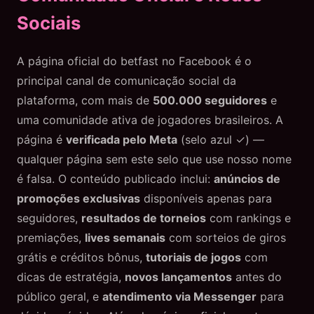
Sociais
A página oficial do betfast no Facebook é o
principal canal de comunicação social da
plataforma, com mais de
500.000 seguidores
e
uma comunidade ativa de jogadores brasileiros. A
página é
verificada pelo Meta
(selo azul ✓) —
qualquer página sem este selo que use nosso nome
é falsa. O conteúdo publicado inclui:
anúncios de
promoções exclusivas
disponíveis apenas para
seguidores,
resultados de torneios
com rankings e
premiações,
lives semanais
com sorteios de giros
grátis e créditos bônus,
tutoriais de jogos
com
dicas de estratégia,
novos lançamentos
antes do
público geral, e
atendimento via Messenger
para