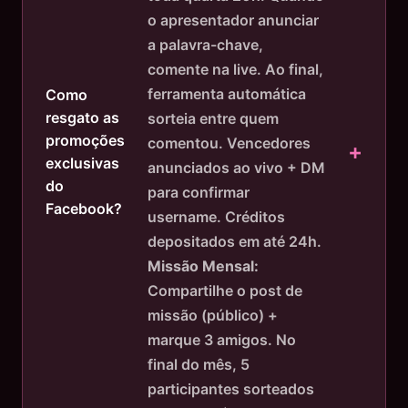
o apresentador anunciar
a palavra-chave,
comente na live. Ao final,
ferramenta automática
Como
resgato as
sorteia entre quem
promoções
comentou. Vencedores
exclusivas
anunciados ao vivo + DM
do
para confirmar
Facebook?
username. Créditos
depositados em até 24h.
Missão Mensal:
Compartilhe o post de
missão (público) +
marque 3 amigos. No
final do mês, 5
participantes sorteados