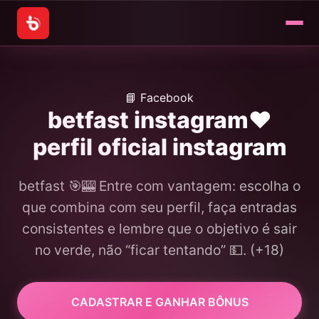
📘 Facebook
betfast instagram❤️
perfil oficial instagram
betfast 🎯🎰 Entre com vantagem: escolha o
que combina com seu perfil, faça entradas
consistentes e lembre que o objetivo é sair
no verde, não “ficar tentando” 💵. (+18)
CADASTRAR E GANHAR BÔNUS