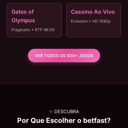
Gates of
Cassino Ao Vivo
⚡ TOP GRUPO
🔴 AO VIVO
Olympus
Evolution • HD 1080p
Pragmatic • RTP 96.5%
VER TODOS OS 500+ JOGOS
✨ DESCUBRA
Por Que Escolher o
betfast
?