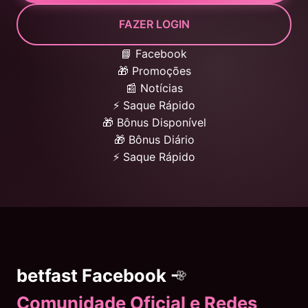
FAZER LOGIN
📘 Facebook
🎁 Promoções
📰 Notícias
⚡ Saque Rápido
🎁 Bônus Disponível
🎁 Bônus Diário
⚡ Saque Rápido
betfast Facebook -
Comunidade Oficial e Redes