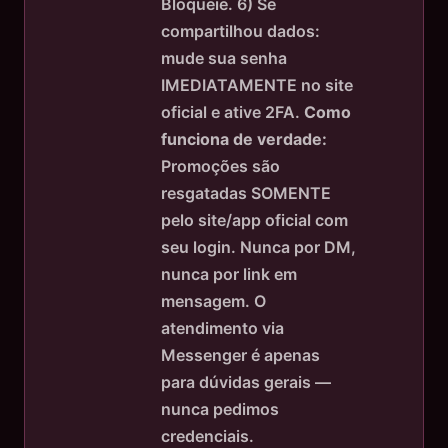
Bloqueie. 6) Se
compartilhou dados:
mude sua senha
IMEDIATAMENTE no site
oficial e ative 2FA.
Como
funciona de verdade:
Promoções são
resgatadas SOMENTE
pelo site/app oficial com
seu login. Nunca por DM,
nunca por link em
mensagem. O
atendimento via
Messenger é apenas
para dúvidas gerais —
nunca pedimos
credenciais.