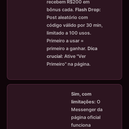
recebem R$200 em
bônus cada.
Flash Drop:
Post aleatório com
código válido por 30 min,
limitado a 100 usos.
Primeiro a usar =
primeiro a ganhar.
Dica
crucial:
Ative "Ver
Primeiro" na página.
Sim, com
limitações:
O
Messenger da
página oficial
funciona