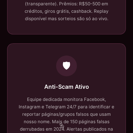
(transparente). Prêmios: R$50-500 em
créditos, giros grátis, cashback. Replay
disponível mas sorteios são só ao vivo.
🛡️
Anti-Scam Ativo
Equipe dedicada monitora Facebook,
Instagram e Telegram 24/7 para identificar e
reportar páginas/grupos falsos que usam
nosso nome. Mais de 150 páginas falsas
derrubadas em 2024. Alertas publicados na