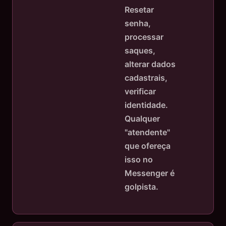
Resetar
senha,
processar
saques,
alterar dados
cadastrais,
verificar
identidade.
Qualquer
"atendente"
que ofereça
isso no
Messenger é
golpista.