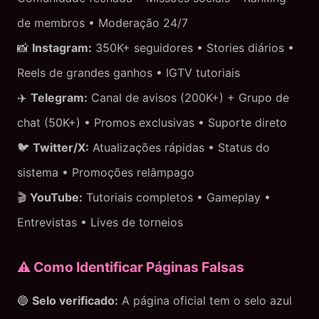
de membros • Moderação 24/7
📸
Instagram:
350K+ seguidores • Stories diários •
Reels de grandes ganhos • IGTV tutoriais
✈️
Telegram:
Canal de avisos (200K+) + Grupo de
chat (50K+) • Promos exclusivas • Suporte direto
🐦
Twitter/X:
Atualizações rápidas • Status do
sistema • Promoções relâmpago
🎬
YouTube:
Tutoriais completos • Gameplay •
Entrevistas • Lives de torneios
⚠️ Como Identificar Páginas Falsas
🔵
Selo verificado:
A página oficial tem o selo azul