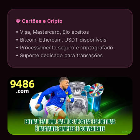
💎 Cartões e Cripto
• Visa, Mastercard, Elo aceitos
• Bitcoin, Ethereum, USDT disponíveis
• Processamento seguro e criptografado
• Suporte dedicado para transações