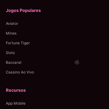
Jogos Populares
Aviator
Mines
Fortune Tiger
Slots
Baccarat
Cassino Ao Vivo
Recursos
App Mobile