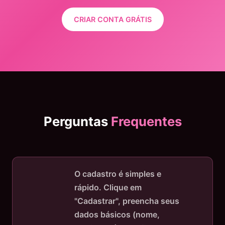
CRIAR CONTA GRÁTIS
Perguntas
Frequentes
O cadastro é simples e
rápido. Clique em
"Cadastrar", preencha seus
dados básicos (nome,