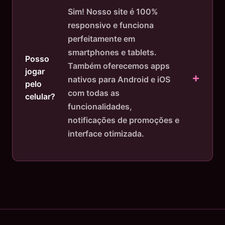
Sim! Nosso site é 100%
responsivo e funciona
perfeitamente em
smartphones e tablets.
Posso
Também oferecemos apps
jogar
nativos para Android e iOS
pelo
com todas as
celular?
funcionalidades,
notificações de promoções e
interface otimizada.