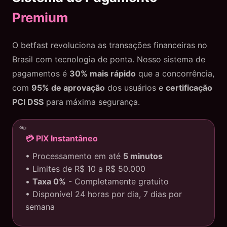
Premium
O betfast revoluciona as transações financeiras no
Brasil com tecnologia de ponta. Nosso sistema de
pagamentos é
30% mais rápido
que a concorrência,
com
95% de aprovação
dos usuários e
certificação
PCI DSS
para máxima segurança.
💳 PIX Instantâneo
• Processamento em até
5 minutos
• Limites de R$ 10 a R$ 50.000
•
Taxa 0%
- Completamente gratuito
• Disponível 24 horas por dia, 7 dias por
semana