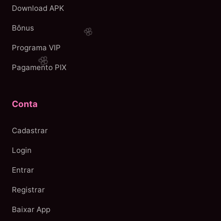
Download APK
Bônus
Programa VIP
Pagamento PIX
Conta
Cadastrar
Login
Entrar
Registrar
Baixar App