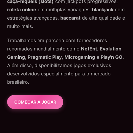
caça-níqueis (slots)
com jackpots progressivos,
roleta online
em múltiplas variações,
blackjack
com
estratégias avançadas,
baccarat
de alta qualidade e
muito mais.
Trabalhamos em parceria com fornecedores
renomados mundialmente como
NetEnt
,
Evolution
Gaming
,
Pragmatic Play
,
Microgaming
e
Play'n GO
.
Além disso, disponibilizamos jogos exclusivos
desenvolvidos especialmente para o mercado
brasileiro.
COMEÇAR A JOGAR