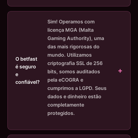
Sim! Operamos com
licença MGA (Malta
Gaming Authority), uma
das mais rigorosas do
mundo. Utilizamos
O betfast
criptografia SSL de 256
é seguro
bits, somos auditados
e
pela eCOGRA e
confiável?
cumprimos a LGPD. Seus
dados e dinheiro estão
completamente
protegidos.