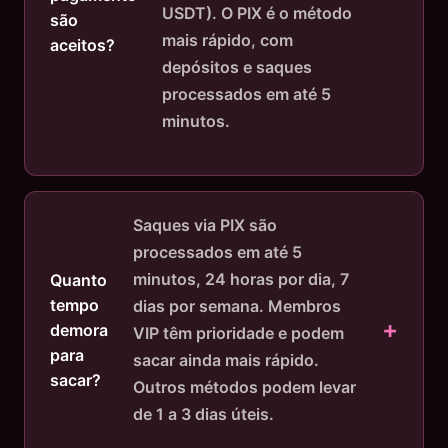
USDT). O PIX é o método
são
mais rápido, com
aceitos?
depósitos e saques
processados em até 5
minutos.
Saques via PIX são
processados em até 5
minutos, 24 horas por dia, 7
Quanto
tempo
dias por semana. Membros
demora
VIP têm prioridade e podem
para
sacar ainda mais rápido.
sacar?
Outros métodos podem levar
de 1 a 3 dias úteis.