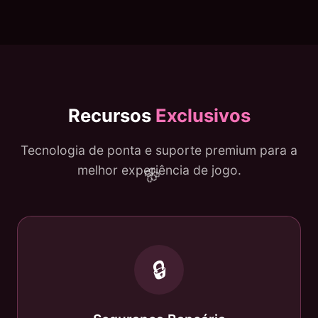
Recursos
Exclusivos
Tecnologia de ponta e suporte premium para a
melhor experiência de jogo.
🔒