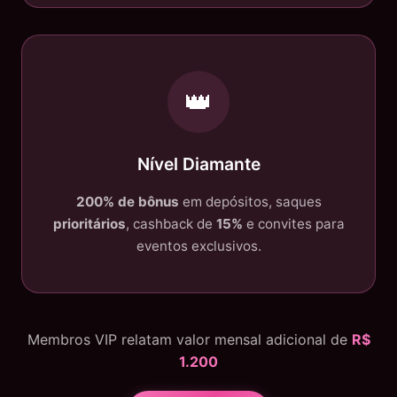
👑
Nível Diamante
200% de bônus
em depósitos, saques
prioritários
, cashback de
15%
e convites para
eventos exclusivos.
Membros VIP relatam valor mensal adicional de
R$
1.200