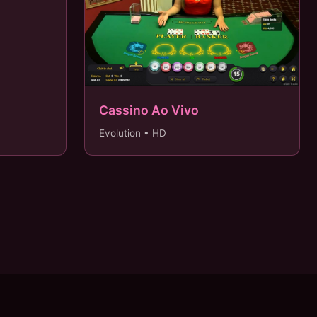
Cassino Ao Vivo
Evolution • HD