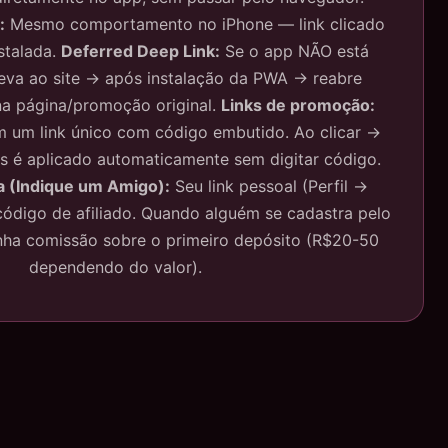
:
Mesmo comportamento no iPhone — link clicado
stalada.
Deferred Deep Link:
Se o app NÃO está
 leva ao site → após instalação da PWA → reabre
a página/promoção original.
Links de promoção:
um link único com código embutido. Ao clicar →
s é aplicado automaticamente sem digitar código.
a (Indique um Amigo):
Seu link pessoal (Perfil →
código de afiliado. Quando alguém se cadastra pelo
nha comissão sobre o primeiro depósito (R$20-50
dependendo do valor).