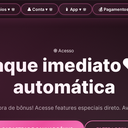
ios ▾
👤 Conta ▾
📱 App ▾
💰 Pagamentos
🌐 Acesso
aque imediato❤
automática
a de bônus! Acesse features especiais direto. Av