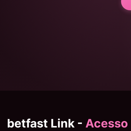
betfast Link -
Acesso O