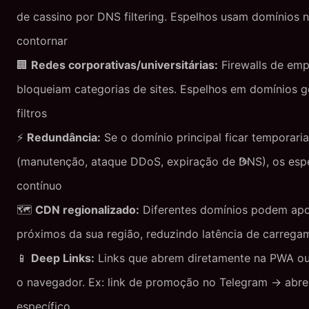
de cassino por DNS filtering. Espelhos usam domínios n
contornar
🏢
Redes corporativas/universitárias:
Firewalls de emp
bloqueiam categorias de sites. Espelhos em domínios 
filtros
⚡
Redundância:
Se o domínio principal ficar temporari
(manutenção, ataque DDoS, expiração de DNS), os es
contínuo
🗺️
CDN regionalizado:
Diferentes domínios podem apo
próximos da sua região, reduzindo latência de carrega
📱
Deep Links:
Links que abrem diretamente na PWA ou 
o navegador. Ex: link de promoção no Telegram → abre
específico