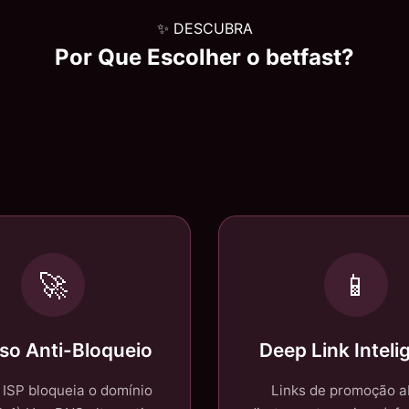
✨ DESCUBRA
Por Que Escolher o
betfast
?
🚀
📱
so Anti-Bloqueio
Deep Link Inteli
 ISP bloqueia o domínio
Links de promoção 