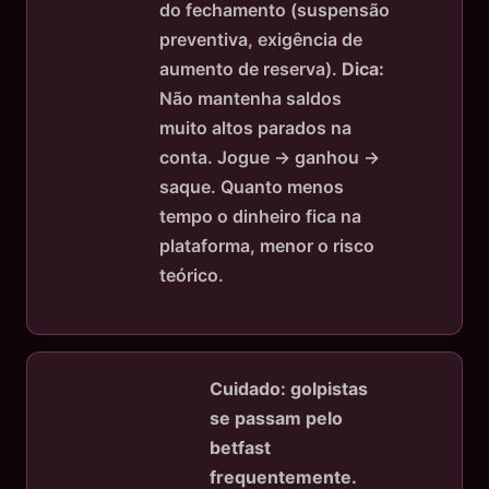
do fechamento (suspensão
preventiva, exigência de
aumento de reserva).
Dica:
Não mantenha saldos
muito altos parados na
conta. Jogue → ganhou →
saque. Quanto menos
tempo o dinheiro fica na
plataforma, menor o risco
teórico.
Cuidado: golpistas
se passam pelo
betfast
frequentemente.