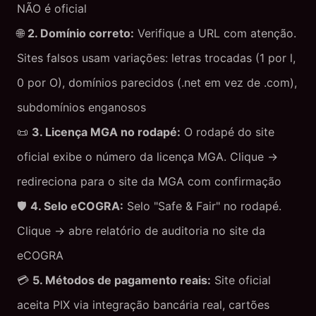
NÃO é oficial
🌐
2. Domínio correto:
Verifique a URL com atenção.
Sites falsos usam variações: letras trocadas (1 por l,
0 por O), domínios parecidos (.net em vez de .com),
subdomínios enganosos
📜
3. Licença MGA no rodapé:
O rodapé do site
oficial exibe o número da licença MGA. Clique →
redireciona para o site da MGA com confirmação
🛡️
4. Selo eCOGRA:
Selo "Safe & Fair" no rodapé.
Clique → abre relatório de auditoria no site da
eCOGRA
💳
5. Métodos de pagamento reais:
Site oficial
aceita PIX via integração bancária real, cartões