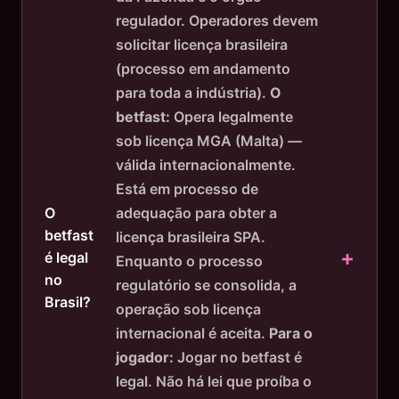
regulador. Operadores devem
solicitar licença brasileira
(processo em andamento
para toda a indústria).
O
betfast:
Opera legalmente
sob licença MGA (Malta) —
válida internacionalmente.
Está em processo de
adequação para obter a
O
betfast
licença brasileira SPA.
é legal
Enquanto o processo
no
regulatório se consolida, a
Brasil?
operação sob licença
internacional é aceita.
Para o
jogador:
Jogar no betfast é
legal. Não há lei que proíba o