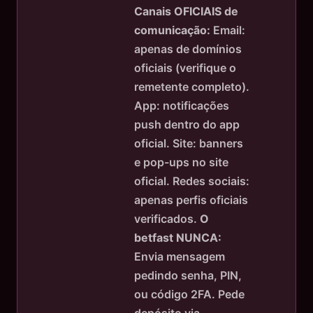
Canais OFICIAIS de
comunicação:
Email:
apenas de domínios
oficiais (verifique o
remetente completo).
App: notificações
push dentro do app
oficial. Site: banners
e pop-ups no site
oficial. Redes sociais:
apenas perfis oficiais
verificados.
O
betfast NUNCA:
Envia mensagem
pedindo senha, PIN,
ou código 2FA. Pede
depósito via