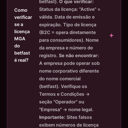
betfast).
O que verificar:
Status da licença: "Active" =
Como
válida. Data de emissão e
verificar
se a
expiração. Tipo de licença
licença
(B2C = opera diretamente
MGA
para consumidores). Nome
do
da empresa e número de
betfast
registro.
Se não encontrar:
é real?
A empresa pode operar sob
nome corporativo diferente
do nome comercial
(betfast). Verifique os
Termos e Condições →
seção "Operador" ou
"Empresa" → nome legal.
Importante:
Sites falsos
exibem números de licença