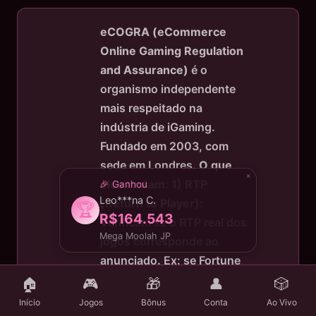
eCOGRA (eCommerce
Online Gaming Regulation
and Assurance)
é o
organismo independente
mais respeitado na
indústria de iGaming.
Fundado em 2003, com
sede em Londres.
O que
×
eles testam:
1) RTP
🎉 Ganhou
Leo***na C.
(Return to Player):
🏆
R$164.543
Verificam se o RTP real dos
Mega Moolah JP
jogos corresponde ao
anunciado. Ex: se Fortune
Tiger anuncia 96.81% de
🏠
🎮
🎁
👤
🎲
RTP → eCOGRA confirma
Início
Jogos
Bônus
Conta
Ao Vivo