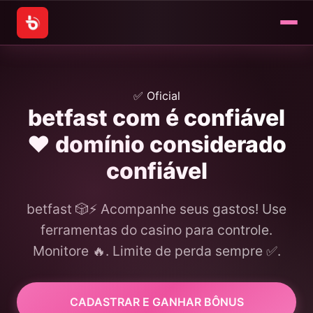
✅ Oficial
betfast com é confiável
❤️ domínio considerado
confiável
betfast 🎲⚡ Acompanhe seus gastos! Use
ferramentas do casino para controle.
Monitore 🔥. Limite de perda sempre ✅.
CADASTRAR E GANHAR BÔNUS