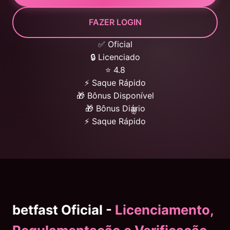
FAZER LOGIN
✅ Oficial
🔒 Licenciado
⭐ 4.8
⚡ Saque Rápido
🎁 Bônus Disponível
🎁 Bônus Diário
⚡ Saque Rápido
betfast Oficial -
Licenciamento,