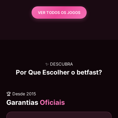
VER TODOS OS JOGOS
✨ DESCUBRA
Por Que Escolher o
betfast
?
🏆 Desde 2015
Garantias
Oficiais