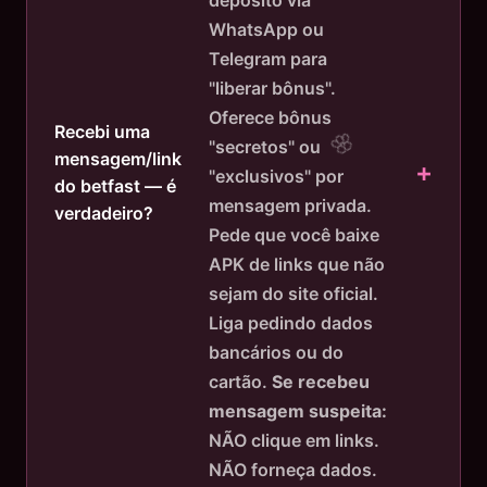
WhatsApp ou
Telegram para
"liberar bônus".
Oferece bônus
Recebi uma
"secretos" ou
mensagem/link
"exclusivos" por
do betfast — é
mensagem privada.
verdadeiro?
Pede que você baixe
APK de links que não
sejam do site oficial.
Liga pedindo dados
bancários ou do
cartão.
Se recebeu
mensagem suspeita:
NÃO clique em links.
NÃO forneça dados.