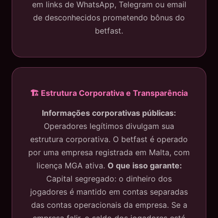
em links de WhatsApp, Telegram ou email
de desconhecidos prometendo bônus do
betfast.
🏗️ Estrutura Corporativa e Transparência
Informações corporativas públicas:
Operadores legítimos divulgam sua
estrutura corporativa. O betfast é operado
por uma empresa registrada em Malta, com
licença MGA ativa.
O que isso garante:
Capital segregado: o dinheiro dos
jogadores é mantido em contas separadas
das contas operacionais da empresa. Se a
empresa falir, o saldo dos jogadores está