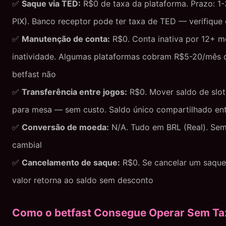
✅
Saque via TED:
R$0 de taxa da plataforma. Prazo: 1-3
PIX). Banco receptor pode ter taxa de TED — verifiqu
✅
Manutenção de conta:
R$0. Conta inativa por 12+ m
inatividade. Algumas plataformas cobram R$5-20/mês d
betfast não
✅
Transferência entre jogos:
R$0. Mover saldo de slot
para mesa — sem custo. Saldo único compartilhado ent
✅
Conversão de moeda:
N/A. Tudo em BRL (Real). Se
cambial
✅
Cancelamento de saque:
R$0. Se cancelar um saqu
valor retorna ao saldo sem desconto
Como o betfast Consegue Operar Sem Ta