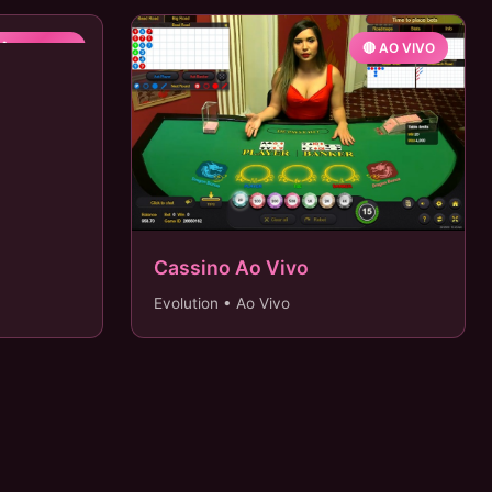
🐯 ZERO FEE
🔴 AO VIVO
Cassino Ao Vivo
Evolution • Ao Vivo