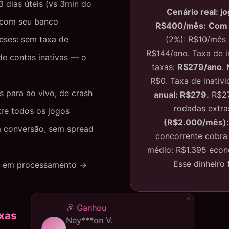
 dias úteis (vs 3min do
Cenário real: 
e com seu banco
R$400/mês:
Com 
(2%): R$10/mês 
eses: sem taxa de
R$144/ano. Taxa de in
e contas inativas — o
taxas:
R$279/ano
.
R$0. Taxa de inativ
s para ao vivo, de crash
anual: R$279.
R$27
rodadas extra
re todos os jogos
(R$2.000/mês):
m conversão, sem spread
concorrente cobra
médio: R$1.395 econ
Esse dinheiro 
e em processamento →
×
🎉 Ganhou
xas
Ney***on V.
⚔️