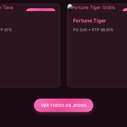
💎 PIX GRÁTIS
Fortune Tiger
TP 97%
PG Soft • RTP 96.81%
VER TODOS OS JOGOS