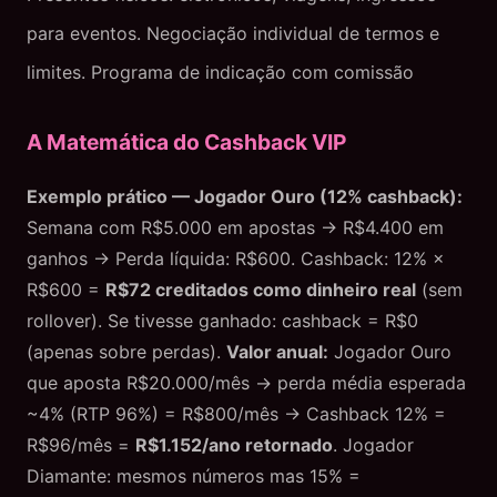
para eventos. Negociação individual de termos e
limites. Programa de indicação com comissão
A Matemática do Cashback VIP
Exemplo prático — Jogador Ouro (12% cashback):
Semana com R$5.000 em apostas → R$4.400 em
ganhos → Perda líquida: R$600. Cashback: 12% ×
R$600 =
R$72 creditados como dinheiro real
(sem
rollover). Se tivesse ganhado: cashback = R$0
(apenas sobre perdas).
Valor anual:
Jogador Ouro
que aposta R$20.000/mês → perda média esperada
~4% (RTP 96%) = R$800/mês → Cashback 12% =
R$96/mês =
R$1.152/ano retornado
. Jogador
Diamante: mesmos números mas 15% =