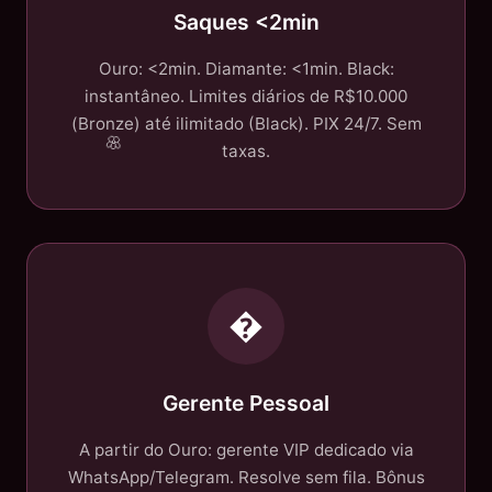
Saques <2min
Ouro: <2min. Diamante: <1min. Black:
instantâneo. Limites diários de R$10.000
(Bronze) até ilimitado (Black). PIX 24/7. Sem
taxas.
�
Gerente Pessoal
A partir do Ouro: gerente VIP dedicado via
WhatsApp/Telegram. Resolve sem fila. Bônus