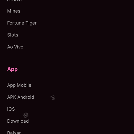
Mines
Fortune Tiger
Slots
Ao Vivo
App
App Mobile
APK Android
iOS
Download
Baixar