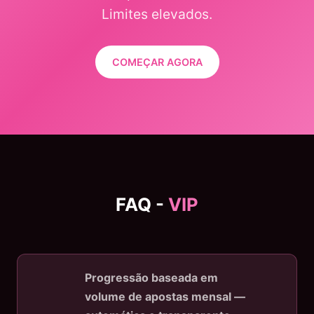
Limites elevados.
COMEÇAR AGORA
FAQ -
VIP
Progressão baseada em
volume de apostas mensal —