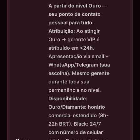
A partir do nível Ouro —
seu ponto de contato
pessoal para tudo.
Atribuição:
Ao atingir
Ouro → gerente VIP é
atribuído em <24h.
Apresentação via email +
WhatsApp/Telegram (sua
escolha). Mesmo gerente
durante toda sua
permanência no nível.
Disponibilidade:
Ouro/Diamante: horário
comercial estendido (8h-
22h BRT). Black: 24/7
com número de celular