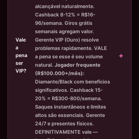
alcançável naturalmente.
Cashback 8-12% = R$16-
96/semana. Giros grátis
semanais agregam valor.
Gerente VIP (Ouro) resolve
Vale
a
problemas rapidamente. VALE
pena
a pena se esse é seu volume
ser
natural.
Jogador frequente
VIP?
(R$100.000+/mês):
Diamante/Black com benefícios
significativos. Cashback 15-
20% = R$300-800/semana.
Saques instantâneos e limites
altos são essenciais. Gerente
24/7 e presentes físicos.
DEFINITIVAMENTE vale —