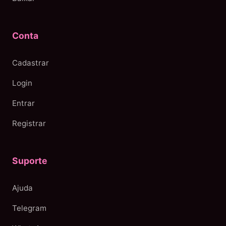
Conta
Cadastrar
Login
Entrar
Registrar
Suporte
Ajuda
Telegram