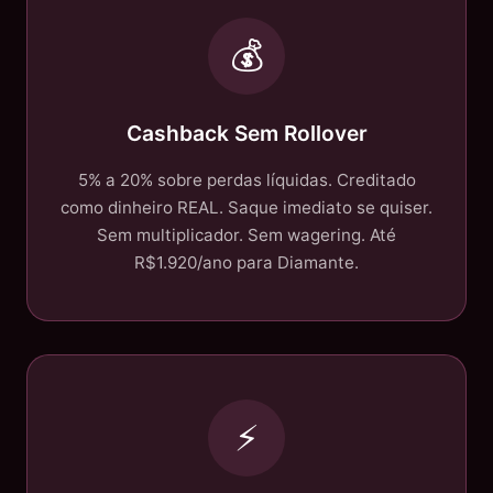
💰
Cashback Sem Rollover
5% a 20% sobre perdas líquidas. Creditado
como dinheiro REAL. Saque imediato se quiser.
Sem multiplicador. Sem wagering. Até
R$1.920/ano para Diamante.
⚡