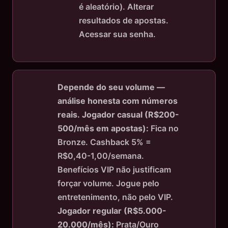
é aleatório). Alterar
resultados de apostas.
Acessar sua senha.
Depende do seu volume —
análise honesta com números
reais.
Jogador casual (R$200-
500/mês em apostas):
Fica no
Bronze. Cashback 5% =
R$0,40-1,00/semana.
Benefícios VIP não justificam
forçar volume. Jogue pelo
entretenimento, não pelo VIP.
Jogador regular (R$5.000-
20.000/mês):
Prata/Ouro