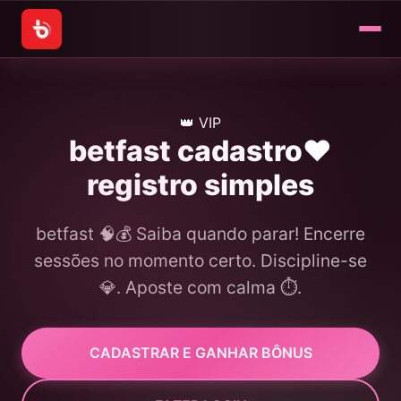
👑 VIP
betfast cadastro❤️
registro simples
betfast 🧠💰 Saiba quando parar! Encerre
sessões no momento certo. Discipline-se
💎. Aposte com calma ⏱️.
CADASTRAR E GANHAR BÔNUS