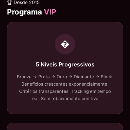
🏆 Desde 2015
Programa
VIP
�
5 Níveis Progressivos
Bronze → Prata → Ouro → Diamante → Black.
Benefícios crescentes exponencialmente.
Critérios transparentes. Tracking em tempo
real. Sem rebaixamento punitivo.